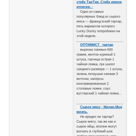
стейк ТарТар. Стейк имени
атписки. -
Одно из самых
популярных блюд из сырого
мяса — французский тартар,
пять вариантов которого
Lucky Ducky попробовал на
этой неделе.
ОПТИМИСТ тартар
вырезка говяжья 600
грамм, желток куриный 1
штука, горчица острая 1
чайная ложка, лук шалот
среднего размера — 1 штука,
зелень петрушки свежая 3
веточки, каперсы
консервированные 2
столовые ложки, соус
вустерский 1 чайная ложка…
Сырое мясо - Милан.Моя
жизнь.
Не вреден ли тартар?
Сырое мясо, так же как и
сырое яйцо, вполне могут
вогнать в глубокий шок