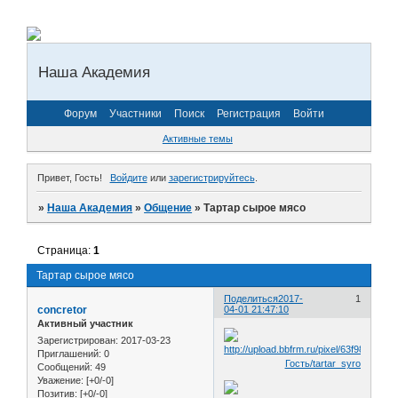
Наша Академия
Форум
Участники
Поиск
Регистрация
Войти
Активные темы
Привет, Гость!
Войдите
или
зарегистрируйтесь
.
»
Наша Академия
»
Общение
»
Тартар сырое мясо
Страница:
1
Тартар сырое мясо
Поделиться
2017-
1
concretor
04-01 21:47:10
Активный участник
Зарегистрирован
: 2017-03-23
Приглашений:
0
Сообщений:
49
Уважение:
[+0/-0]
Позитив:
[+0/-0]