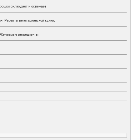
окрошки охлаждает и освежает
фия Рецепты вегетарианской кухни.
а. Желаемые ингредиенты.