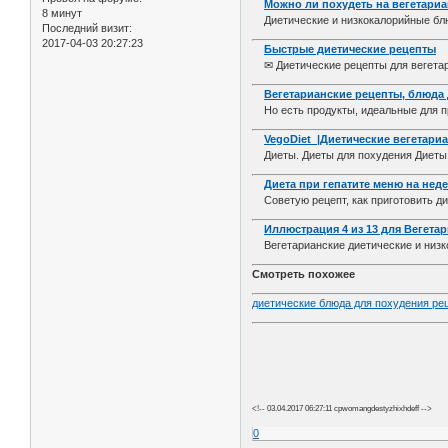
Можно ли похудеть на вегетари
8 минут
Диетические и низкокалорийные блюд
Последний визит:
2017-04-03 20:27:23
Быстрые диетические рецепты
✉ Диетические рецепты для вегетари
Вегетарианские рецепты, блюда 
Но есть продукты, идеальные для п
VegoDiet |Диетические вегетари
Диеты. Диеты для похудения Диеты 
Диета при гепатите меню на неде
Советую рецепт, как приготовить ди
Иллюстрация 4 из 13 для Вегета
Вегетарианские диетические и низк
Смотреть похожее
диетические блюда для похудения ре
<!-- 03.04.2017 06:27:11 cpwomangdestyzhixhdeff -->
0