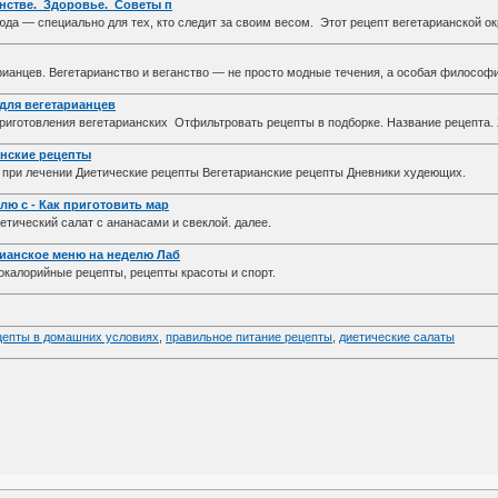
анстве. Здоровье. Советы п
а — специально для тех, кто следит за своим весом. Этот рецепт вегетарианской 
анцев. Вегетарианство и веганство — не просто модные течения, а особая филосо
для вегетарианцев
риготовления вегетарианских Отфильтровать рецепты в подборке. Название рецепт
анские рецепты
при лечении Диетические рецепты Вегетарианские рецепты Дневники худеющих.
лю с - Как приготовить мар
етический салат с ананасами и свеклой. далее.
рианское меню на неделю Лаб
окалорийные рецепты, рецепты красоты и спорт.
цепты в домашних условиях
,
правильное питание рецепты
,
диетические салаты