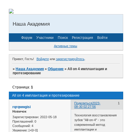
Наша Академия
Форум
Участники
Поиск
Регистрация
Войти
Активные темы
Привет, Гость!
Войдите
или
зарегистрируйтесь
.
»
Наша Академия
»
Общение
»
Аll on 4 имплантация и
протезирование
Страница:
1
Аll on 4 имплантация и протезирование
Поделиться
2023-
1
rqrqwwgisi
08-30 02:27:56
Новичок
Технология восстановления
Зарегистрирован
: 2022-05-18
зубов "All-on-4" - это
Приглашений:
0
современный метод
Сообщений:
4
имплантации и
Уважение:
[+0/-0]