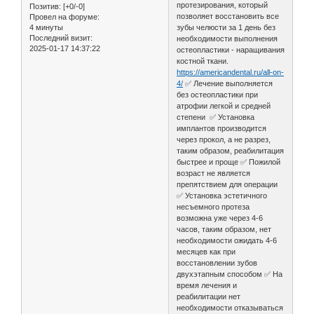
протезирования, который
Позитив:
[+0/-0]
позволяет восстановить все
Провел на форуме:
4 минуты
зубы челюсти за 1 день без
Последний визит:
необходимости выполнения
2025-01-17 14:37:22
остеопластики - наращивания
костной ткани.
https://americandental.ru/all-on-
4/
✅ Лечение выполняется
без остеопластики при
атрофии легкой и средней
степени ✅ Установка
имплантов производится
через прокол, а не разрез,
таким образом, реабилитация
быстрее и проще ✅ Пожилой
возраст не является
препятствием для операции
✅ Установка эстетичного
несъемного протеза
возможна уже через 4-6
часов, таким образом, нет
необходимости ожидать 4-6
месяцев как при
восстановлении зубов
двухэтапным способом ✅ На
время лечения и
реабилитации нет
необходимости отказываться